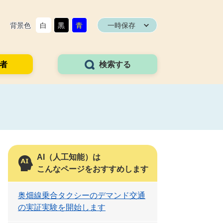
背景色
白
黒
青
一時保存
者
検索する
AI（人工知能）は
こんなページをおすすめします
奥畑線乗合タクシーのデマンド交通
の実証実験を開始します