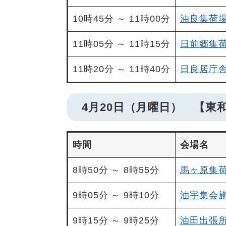
10時45分 ～ 11時00分
油良集荷
11時05分 ～ 11時15分
日前郷集
11時20分 ～ 11時40分
日良居庁
4月20日（月曜日） 【東
時間
会場名
8時50分 ～ 8時55分
馬ヶ原集
9時05分 ～ 9時10分
油宇集会
9時15分 ～ 9時25分
油田出張