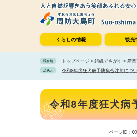
ペ
メ
ー
ニ
ジ
ュ
の
ー
先
を
くらしの情報
観光
頭
飛
で
ば
す。
し
トップページ
>
組織でさがす
>
産業
現在地
て
本
令和8年度狂犬病予防集合注射につ
足あと
文
へ
本
文
令和8年度狂犬病
ページID：001