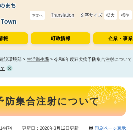
Translation
文字サイズ
拡大
標準
本文へ
情報
町政情報
企業・事業
建設環境部
>
生活衛生課
>
令和8年度狂犬病予防集合注射について
いて
予防集合注射について
4474
更新日：2026年3月12日更新
印刷ページ表示