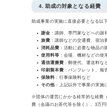
4. 助成の対象となる経費
助成事業の実施に直接必要となる以
謝金
：講師、専門家などへの謝
旅費
：講師などの交通費、宿泊
消耗品費
：活動に必要な物品の
使用料等
：会場、機材などの使
通信運搬費
：郵便代、運送料な
印刷製本費
：パンフレット、報
保険料
：行事保険料など
その他
：上記以外で事業の実施
※団体の運営にかかる経常的な経費
費（会議のお茶代等を除く）、3万