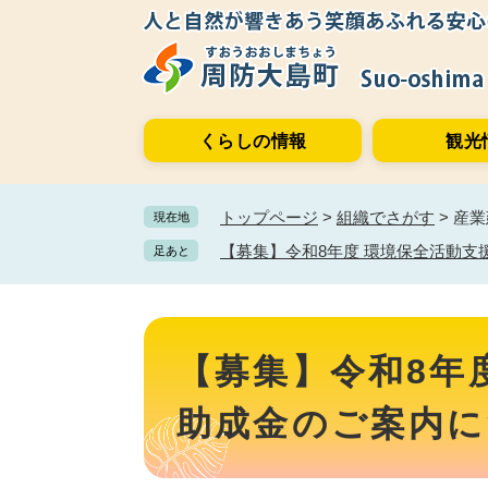
ペ
メ
ー
ニ
ジ
ュ
の
ー
先
を
くらしの情報
観光
頭
飛
で
ば
す。
し
トップページ
>
組織でさがす
>
産業
現在地
て
本
【募集】令和8年度 環境保全活動支
足あと
文
へ
本
文
【募集】令和8年
助成金のご案内に