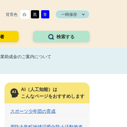
背景色
白
黒
青
一時保存
者
検索する
事業助成金のご案内について
AI（人工知能）は
こんなページをおすすめします
スポーツ少年団の育成
周防大島町地球温暖化防止活動推進