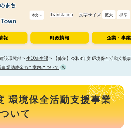
Translation
文字サイズ
拡大
標準
本文へ
情報
町政情報
企業・事業
建設環境部
>
生活衛生課
>
【募集】令和8年度 環境保全活動支援
援事業助成金のご案内について
度 環境保全活動支援事業
ついて