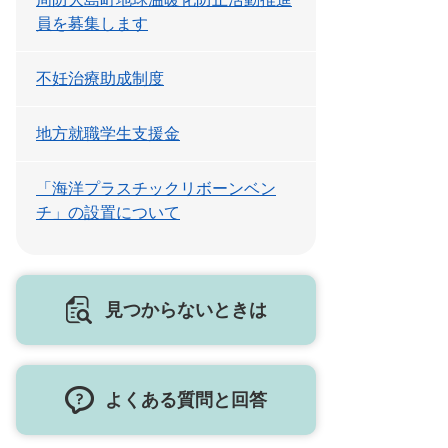
員を募集します
不妊治療助成制度
地方就職学生支援金
「海洋プラスチックリボーンベン
チ」の設置について
見つからないときは
よくある質問と回答