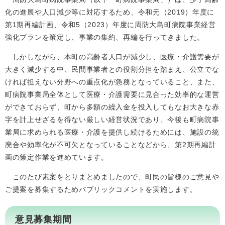
化の進展や人口減少等に対応するため、令和元（2019）年度に
第1期再編計画、令和5（2023）年度に周防大島町病院事業経営
強化プランを策定し、事業の集約、再編を行ってきました。
しかしながら、本町の高齢者人口が減少し、医療・介護需要が
大きく減少する中、民間事業者との役割分担を踏まえ、公立でな
ければ担えない分野への重点化が急務となっていること、また、
町病院事業局全体として医療・介護需要に見合った効率的な運営
ができておらず、町から多額の繰入金を投入してもなお大きな赤
字を計上せざるを得ない厳しい経営状況であり、今後も町病院事
業局に求められる医療・介護を提供し続けるためには、施設の統
廃合や効率化が不可欠となっていることなどから、第2期再編計
画の策定作業を進めています。
このたび素案をとりまとめましたので、町民の皆様のご意見や
ご提案を募集するためパブリックコメントを実施します。
意見募集期間