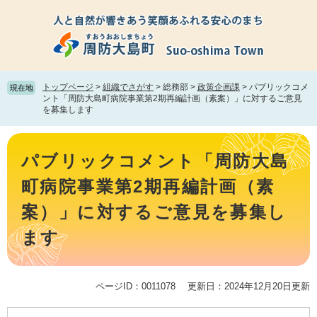
ペ
メ
ー
ニ
ジ
ュ
の
ー
先
を
頭
飛
トップページ
>
組織でさがす
>
総務部
>
政策企画課
>
パブリックコメ
現在地
で
ば
ント「周防大島町病院事業第2期再編計画（素案）」に対するご意見
を募集します
す。
し
て
本
本
文
文
パブリックコメント「周防大島
へ
町病院事業第2期再編計画（素
案）」に対するご意見を募集し
ます
ページID：0011078
更新日：2024年12月20日更新