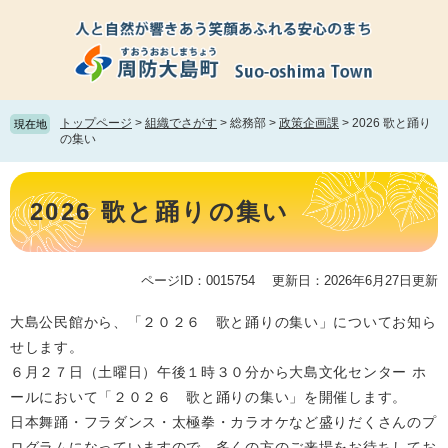
ペ
メ
ー
ニ
ジ
ュ
の
ー
先
を
頭
飛
トップページ
>
組織でさがす
>
総務部
>
政策企画課
>
2026 歌と踊り
現在地
で
ば
の集い
す。
し
て
本
本
文
2026 歌と踊りの集い
文
へ
ページID：0015754
更新日：2026年6月27日更新
大島公民館から、「２０２６ 歌と踊りの集い」についてお知ら
せします。
６月２７日（土曜日）午後１時３０分から大島文化センター ホ
ールにおいて「２０２６ 歌と踊りの集い」を開催します。
日本舞踊・フラダンス・太極拳・カラオケなど盛りだくさんのプ
ログラムになっていますので、多くの方のご来場をお待ちしてお