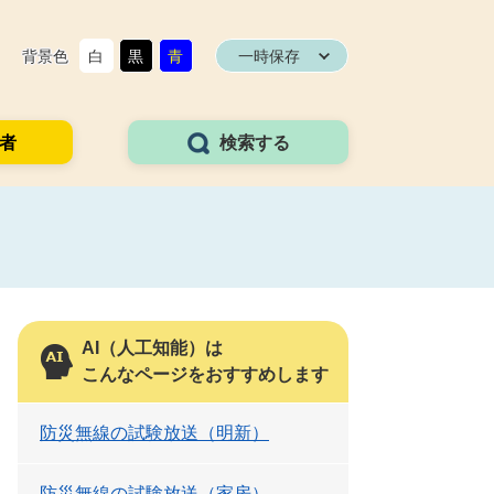
背景色
白
黒
青
一時保存
者
検索する
AI（人工知能）は
こんなページをおすすめします
防災無線の試験放送（明新）
防災無線の試験放送（家房）