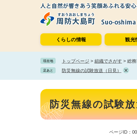
ペ
メ
ー
ニ
ジ
ュ
の
ー
先
を
くらしの情報
観光
頭
飛
で
ば
す。
し
トップページ
>
組織でさがす
>
総務
現在地
て
本
防災無線の試験放送（日見）
足あと
文
へ
本
文
防災無線の試験放
ページID：001