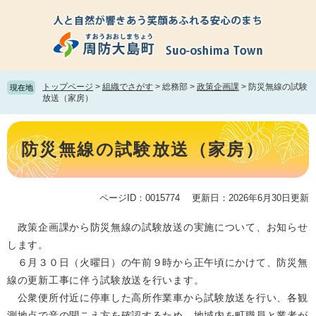
ペ
メ
ー
ニ
ジ
ュ
の
ー
先
を
頭
飛
トップページ
>
組織でさがす
>
総務部
>
政策企画課
>
防災無線の試験
現在地
で
ば
放送（家房）
す。
し
て
本
本
文
防災無線の試験放送（家房）
文
へ
ページID：0015774
更新日：2026年6月30日更新
政策企画課から防災無線の試験放送の実施について、お知らせ
します。
６月３０日（火曜日）の午前９時から正午頃にかけて、防災無
線の更新工事に伴う試験放送を行います。
公衆便所付近に停車した高所作業車から試験放送を行い、各観
測地点で音の聞こえ方を確認するため、地域内を町職員と業者が