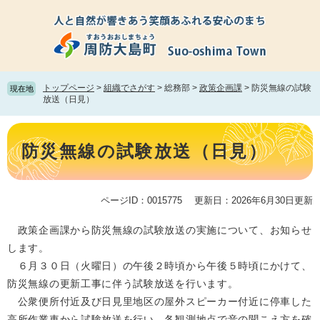
ペ
メ
ー
ニ
ジ
ュ
の
ー
先
を
頭
飛
トップページ
>
組織でさがす
>
総務部
>
政策企画課
>
防災無線の試験
現在地
で
ば
放送（日見）
す。
し
て
本
本
文
防災無線の試験放送（日見）
文
へ
ページID：0015775
更新日：2026年6月30日更新
政策企画課から防災無線の試験放送の実施について、お知らせ
します。
６月３０日（火曜日）の午後２時頃から午後５時頃にかけて、
防災無線の更新工事に伴う試験放送を行います。
公衆便所付近及び日見里地区の屋外スピーカー付近に停車した
高所作業車から試験放送を行い、各観測地点で音の聞こえ方を確