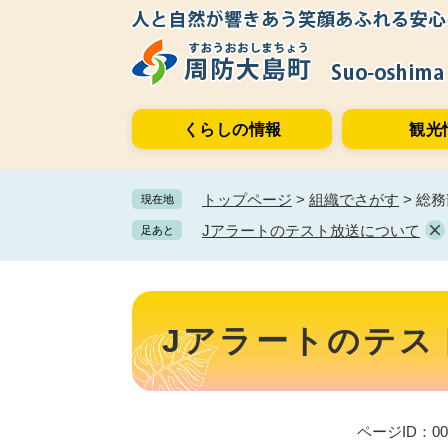
ペ
メ
ー
ニ
ジ
ュ
の
ー
先
を
くらしの情報
観光
頭
飛
で
ば
す。
し
トップページ
>
組織でさがす
>
総務
現在地
て
本
Jアラートのテスト放送について
足あと
文
へ
本
文
Jアラートのテス
ページID：001