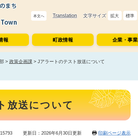
Translation
文字サイズ
拡大
標準
本文へ
情報
町政情報
企業・事業
部
>
政策企画課
>
Jアラートのテスト放送について
ト放送について
5793
更新日：2026年6月30日更新
印刷ページ表示