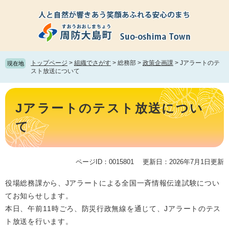
ペ
メ
ー
ニ
ジ
ュ
の
ー
先
を
頭
飛
トップページ
>
組織でさがす
>
総務部
>
政策企画課
>
Jアラートのテ
現在地
で
ば
スト放送について
す。
し
て
本
本
文
Jアラートのテスト放送につい
文
へ
て
ページID：0015801
更新日：2026年7月1日更新
役場総務課から、Jアラートによる全国一斉情報伝達試験につい
てお知らせします。
本日、午前11時ごろ、防災行政無線を通じて、Jアラートのテス
ト放送を行います。