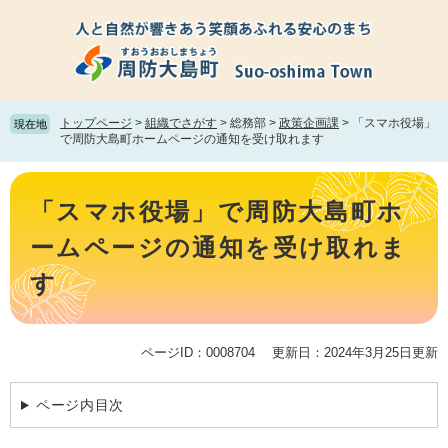
ペ
メ
ー
ニ
ジ
ュ
の
ー
先
を
頭
飛
トップページ
>
組織でさがす
>
総務部
>
政策企画課
>
「スマホ役場」
現在地
で
ば
で周防大島町ホームページの通知を受け取れます
す。
し
て
本
本
文
「スマホ役場」で周防大島町ホ
文
へ
ームページの通知を受け取れま
す
ページID：0008704
更新日：2024年3月25日更新
ページ内目次