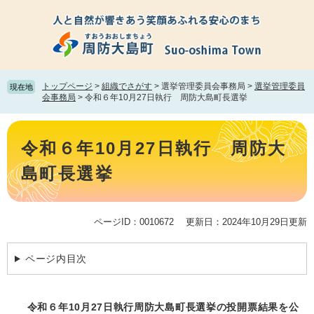
ペ
メ
ー
ニ
ジ
ュ
の
ー
先
を
頭
飛
トップページ
>
組織でさがす
>
選挙管理委員会事務局
>
選挙管理委員
現在地
で
ば
会事務局
>
令和６年10月27日執行 周防大島町長選挙
す。
し
て
本
本
文
令和６年10月27日執行 周防大
文
へ
島町長選挙
ページID：0010672
更新日：2024年10月29日更新
ページ内目次
令和６年10月27日執行周防大島町長選挙の投開票結果を公