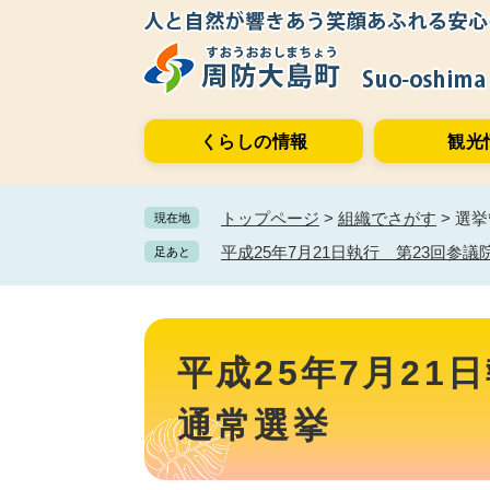
ペ
メ
ー
ニ
ジ
ュ
の
ー
先
を
くらしの情報
観光
頭
飛
で
ば
す。
し
トップページ
>
組織でさがす
>
選挙
現在地
て
本
平成25年7月21日執行 第23回参
足あと
文
へ
本
文
平成25年7月21
通常選挙