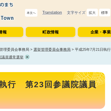
Translation
文字サイズ
拡大
標準
本文へ
情報
町政情報
企業・事業
管理委員会事務局
>
選挙管理委員会事務局
>
平成25年7月21日執
議院議員通常選挙
日執行 第23回参議院議員