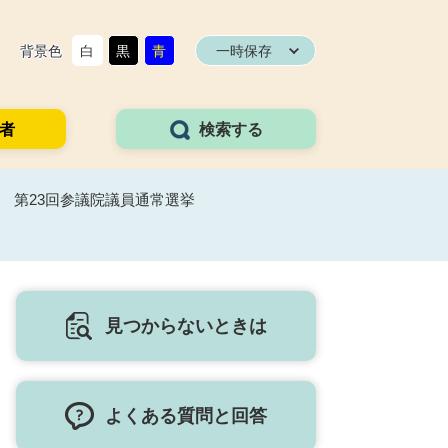
背景色
白
黒
青
一時保存
者
検索する
行 第23回参議院議員通常選挙
見つからないときは
よくある質問と回答