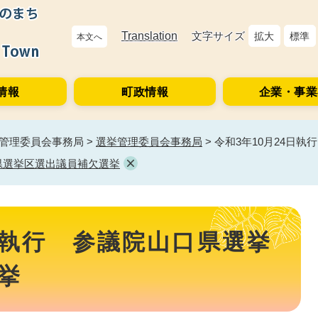
Translation
文字サイズ
拡大
標準
本文へ
情報
町政情報
企業・事業
管理委員会事務局
>
選挙管理委員会事務局
>
令和3年10月24日
口県選挙区選出議員補欠選挙
4日執行 参議院山口県選挙
挙