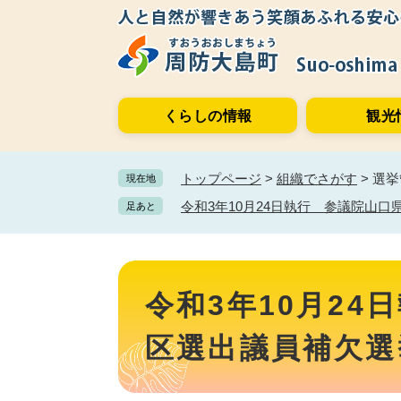
ペ
メ
ー
ニ
ジ
ュ
の
ー
先
を
くらしの情報
観光
頭
飛
で
ば
す。
し
トップページ
>
組織でさがす
>
選挙
現在地
て
本
令和3年10月24日執行 参議院山
足あと
文
へ
本
文
令和3年10月2
区選出議員補欠選