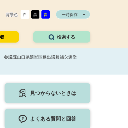
背景色
白
黒
青
一時保存
者
検索する
執行 参議院山口県選挙区選出議員補欠選挙
見つからないときは
よくある質問と回答