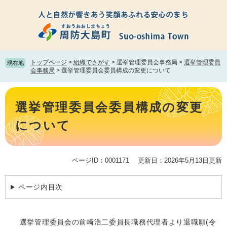
ペ
メ
ー
ニ
ジ
ュ
の
ー
先
を
頭
飛
トップページ
>
組織でさがす
>
選挙管理委員会事務局
>
選挙管理委員
現在地
で
ば
会事務局
>
選挙管理委員会委員構成の変更について
す。
し
て
本
本
文
選挙管理委員会委員構成の変更
文
へ
について
ページID：0001171
更新日：2026年5月13日更新
ページ内目次
選挙管理委員会の前崎浩二委員長職務代理者より退職願(令