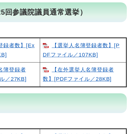
25回参議院議員通常選挙）
録者数】[Ex
【選挙人名簿登録者数】[P
B]
DFファイル／107KB]
名簿登録者
【在外選挙人名簿登録者
ル／27KB]
数】[PDFファイル／28KB]