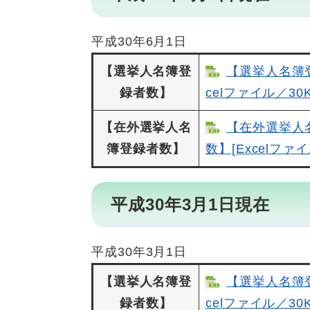
平成30年6月1日
【選挙人名簿登
【選挙人名簿登
録者数】
celファイル／30K
【在外選挙人名
【在外選挙人
簿登録者数】
数】[Excelファイ
平成30年3月1日現在
平成30年3月1日
【選挙人名簿登
【選挙人名簿登
録者数】
celファイル／30K