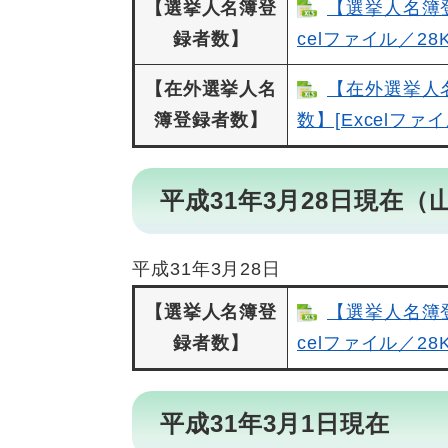
【選挙人名簿登
【選挙人名簿登
録者数】
celファイル／28K
【在外選挙人名
【在外選挙人
簿登録者数】
数】[Excelファイ
平成31年3月28日現在
平成31年3月28日
【選挙人名簿登
【選挙人名簿登
録者数】
celファイル／28K
平成31年3月1日現在