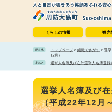
ペ
メ
ー
ニ
ジ
ュ
の
ー
先
を
くらしの情報
観光
頭
飛
で
ば
す。
し
トップページ
>
組織でさがす
>
選挙
現在地
て
12月）
本
文
選挙人名簿及び在外選挙人名簿登録者
足あと
へ
本
文
選挙人名簿及び在
（平成22年12月