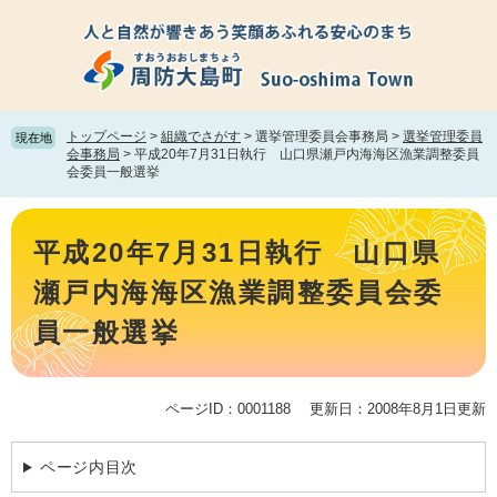
ペ
メ
ー
ニ
ジ
ュ
の
ー
先
を
頭
飛
トップページ
>
組織でさがす
>
選挙管理委員会事務局
>
選挙管理委員
現在地
で
ば
会事務局
>
平成20年7月31日執行 山口県瀬戸内海海区漁業調整委員
会委員一般選挙
す。
し
て
本
本
文
文
平成20年7月31日執行 山口県
へ
瀬戸内海海区漁業調整委員会委
員一般選挙
ページID：0001188
更新日：2008年8月1日更新
ページ内目次