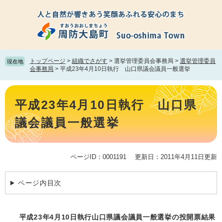
ペ
メ
ー
ニ
ジ
ュ
の
ー
先
を
頭
飛
トップページ
>
組織でさがす
>
選挙管理委員会事務局
>
選挙管理委員
現在地
で
ば
会事務局
>
平成23年4月10日執行 山口県議会議員一般選挙
す。
し
て
本
本
文
平成23年4月10日執行 山口県
文
へ
議会議員一般選挙
ページID：0001191
更新日：2011年4月11日更新
ページ内目次
平成23年4月10日執行山口県議会議員一般選挙の投開票結果