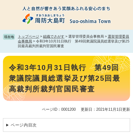
ペ
メ
ー
ニ
ジ
ュ
の
ー
先
を
頭
飛
トップページ
>
組織でさがす
>
選挙管理委員会事務局
>
選挙管理委員
現在地
で
ば
会事務局
>
令和3年10月31日執行 第49回衆議院議員総選挙及び第25
回最高裁判所裁判官国民審査
す。
し
て
本
本
文
文
令和3年10月31日執行 第49回
へ
衆議院議員総選挙及び第25回最
高裁判所裁判官国民審査
ページID：0001200
更新日：2021年11月1日更新
ページ内目次