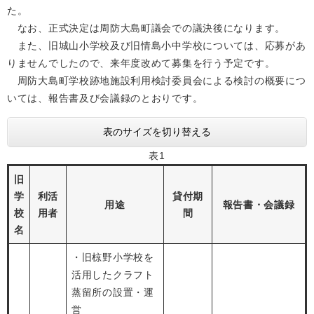
た。
なお、正式決定は周防大島町議会での議決後になります。
また、旧城山小学校及び旧情島小中学校については、応募があ
りませんでしたので、来年度改めて募集を行う予定です。
周防大島町学校跡地施設利用検討委員会による検討の概要につ
いては、報告書及び会議録のとおりです。
表のサイズを切り替える
表1
旧
学
利活
貸付期
用途
報告書・会議録
校
用者
間
名
・旧椋野小学校を
活用したクラフト
蒸留所の設置・運
営