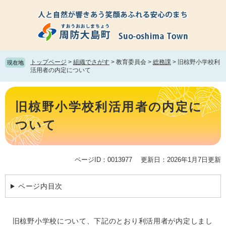
ペ
メ
ー
ニ
ジ
ュ
の
ー
先
を
頭
飛
トップページ
>
組織でさがす
>
教育委員会
>
総務課
>
旧椋野小学校利
現在地
で
ば
活用者の内定について
す。
し
て
本
本
文
旧椋野小学校利活用者の内定に
文
へ
ついて
ページID：0013977
更新日：2026年1月7日更新
ページ内目次
旧椋野小学校について、下記のとおり利活用者が内定しまし