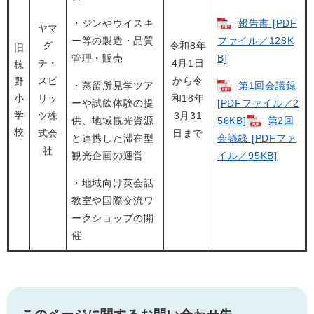
・ジンやウイスキ
報告書 [PDF
ヤマ
ー等の製造・品質
ファイル／128K
グ
令和8年
旧
管理・販売
B]
チ・
4月1日
椋
スピ
から令
野
・蒸留所見学ツア
第1回会議録
小
リッ
和18年
ーや試飲体験の提
[PDFファイル／2
学
ツ株
3月31
供、地域観光資源
56KB]
第2回
校
式会
日まで
と連携した滞在型
会議録 [PDFファ
社
観光企画の運営
イル／95KB]
・地域向け英会話
教室や国際交流ワ
ークショップの開
催