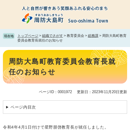
ペ
メ
ー
ニ
ジ
ュ
の
ー
先
を
頭
飛
トップページ
>
組織でさがす
>
教育委員会
>
総務課
>
周防大島町教育
現在地
で
ば
委員会教育長就任のお知らせ
す。
し
て
本
本
文
周防大島町教育委員会教育長就
文
へ
任のお知らせ
ページID：0001972
更新日：2023年11月20日更新
ページ内目次
令和4年4月1日付けで星野朋啓教育長が就任しました。