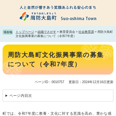
ペ
メ
ー
ニ
ジ
ュ
の
ー
先
を
頭
飛
トップページ
>
組織でさがす
>
教育委員会
>
社会教育課
>
周防大島町
現在地
で
ば
文化振興事業の募集について（令和7年度）
す。
し
て
本
本
文
周防大島町文化振興事業の募集
文
へ
について（令和7年度）
ページID：0010757
更新日：2024年12月16日更新
ページ内目次
町では、令和7年度に教養・文化に対する意識を高め、豊かな感