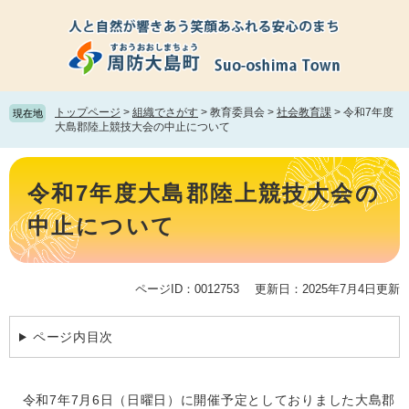
ペ
メ
ー
ニ
ジ
ュ
の
ー
先
を
頭
飛
トップページ
>
組織でさがす
>
教育委員会
>
社会教育課
>
令和7年度
現在地
で
ば
大島郡陸上競技大会の中止について
す。
し
て
本
本
文
令和7年度大島郡陸上競技大会の
文
へ
中止について
ページID：0012753
更新日：2025年7月4日更新
ページ内目次
令和7年7月6日（日曜日）に開催予定としておりました大島郡