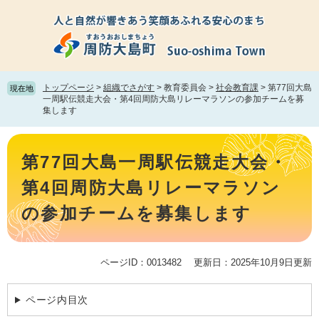
ペ
メ
ー
ニ
ジ
ュ
の
ー
先
を
頭
飛
トップページ
>
組織でさがす
>
教育委員会
>
社会教育課
>
第77回大島
現在地
で
ば
一周駅伝競走大会・第4回周防大島リレーマラソンの参加チームを募
集します
す。
し
て
本
本
文
文
第77回大島一周駅伝競走大会・
へ
第4回周防大島リレーマラソン
の参加チームを募集します
ページID：0013482
更新日：2025年10月9日更新
ページ内目次