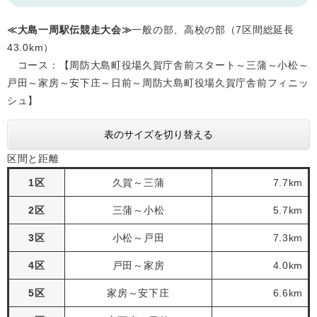
≪大島一周駅伝競走大会≫
一般の部、高校の部（7区間総延長
43.0km）
コース：【周防大島町役場久賀庁舎前スタート～三蒲～小松～
戸田～家房～安下庄～日前～周防大島町役場久賀庁舎前フィニッ
シュ】
表のサイズを切り替える
区間と距離
1区
久賀～三蒲
7.7km
2区
三蒲～小松
5.7km
3区
小松～戸田
7.3km
4区
戸田～家房
4.0km
5区
家房～安下庄
6.6km