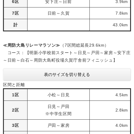
6区
安下庄～日前
3.9km
7区
日前～久賀
7.8km
計
43.0km
≪周防大島リレーマラソン≫
（7区間総延長29.6km）
コース：【明新小学校前スタート～日見～戸田～家房～安下庄
～日前～白石～周防大島町役場久賀庁舎前フィニッシュ】
表のサイズを切り替える
区間と距離
1区
小松～日見
4.5km
日見～戸田
2区
2.8km
※中学生区間
3区
戸田～家房
4.0km