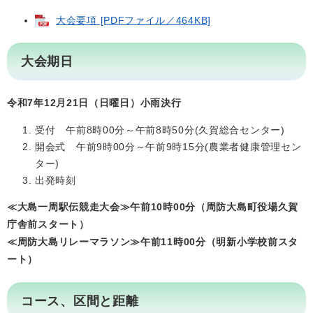
大会要項 [PDFファイル／464KB]
大会期日
令和7年12月21日（日曜日）
小雨決行
受付 午前8時00分～午前8時50分(久賀総合センター)
開会式 午前9時00分～午前9時15分(農業者健康管理セン
ター)
出発時刻
≪大島一周駅伝競走大会≫午前10時00分（周防大島町役場久賀
庁舎前スタート）
≪周防大島リレーマラソン≫午前11時00分（明新小学校前スタ
ート）
コース、区間と距離