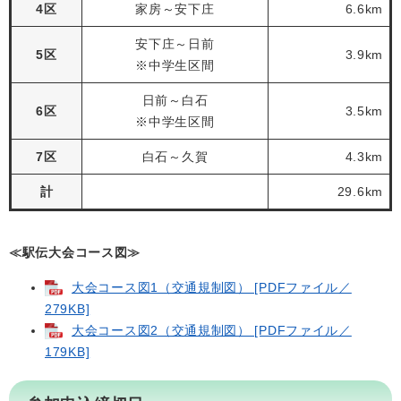
4区
家房～安下庄
6.6km
安下庄～日前
5区
3.9km
※中学生区間
日前～白石
6区
3.5km
※中学生区間
7区
白石～久賀
4.3km
計
29.6km
≪駅伝大会コース図≫
大会コース図1（交通規制図） [PDFファイル／
279KB]
大会コース図2（交通規制図） [PDFファイル／
179KB]