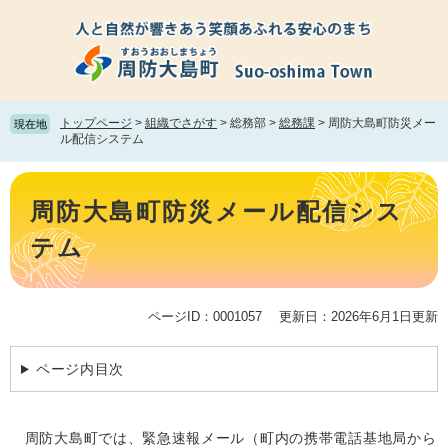
ペ
メ
ー
ニ
ジ
ュ
の
ー
先
を
頭
飛
トップページ
>
組織でさがす
>
総務部
>
総務課
>
周防大島町防災メー
現在地
で
ば
ル配信システム
す。
し
て
本
本
文
周防大島町防災メール配信シス
文
へ
テム
ページID：0001057
更新日：2026年6月1日更新
ページ内目次
　周防大島町では、緊急速報メール（町内の携帯電話基地局から