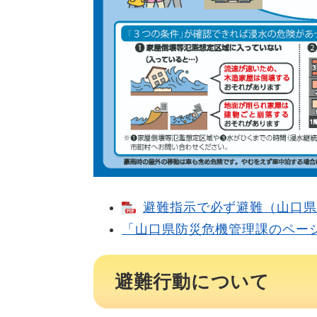
避難指示で必ず避難（山口県）[
「山口県防災危機管理課のペー
避難行動について