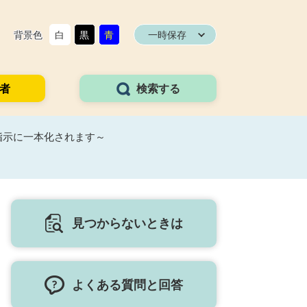
背景色
白
黒
青
一時保存
者
検索する
指示に一本化されます～
見つからないときは
よくある質問と回答