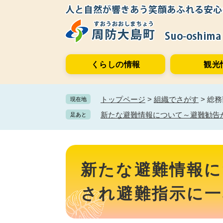
ペ
メ
ー
ニ
ジ
ュ
の
ー
先
を
くらしの情報
観光
頭
飛
で
ば
す。
し
トップページ
>
組織でさがす
>
総務
現在地
て
本
新たな避難情報について～避難勧告
足あと
文
へ
本
文
新たな避難情報に
され避難指示に一