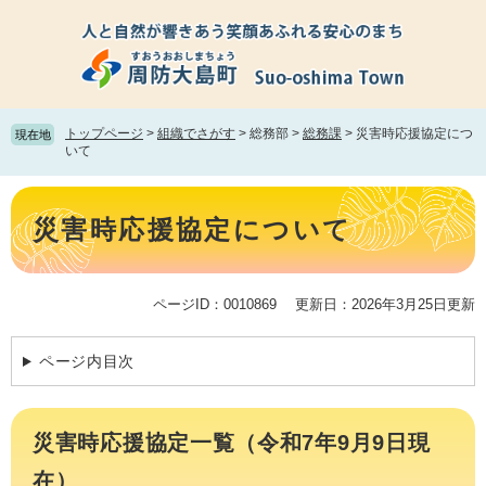
ペ
メ
ー
ニ
ジ
ュ
の
ー
先
を
頭
飛
トップページ
>
組織でさがす
>
総務部
>
総務課
>
災害時応援協定につ
現在地
で
ば
いて
す。
し
て
本
本
文
災害時応援協定について
文
へ
ページID：0010869
更新日：2026年3月25日更新
ページ内目次
災害時応援協定一覧（令和7年9月9日現
在）