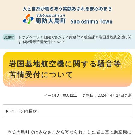
ペ
メ
ー
ニ
ジ
ュ
の
ー
先
を
頭
飛
トップページ
>
組織でさがす
>
総務部
>
総務課
>
岩国基地航空機に関
現在地
で
ば
する騒音等苦情受付について
す。
し
て
本
本
文
岩国基地航空機に関する騒音等
文
へ
苦情受付について
ページID：0001111
更新日：2024年4月17日更新
ページ内目次
周防大島町ではみなさまから寄せられました岩国基地航空機に