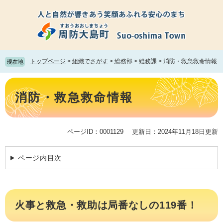
ペ
メ
ー
ニ
ジ
ュ
の
ー
先
を
頭
飛
トップページ
>
組織でさがす
>
総務部
>
総務課
>
消防・救急救命情報
現在地
で
ば
す。
し
本
て
文
消防・救急救命情報
本
文
へ
ページID：0001129
更新日：2024年11月18日更新
ページ内目次
火事と救急・救助は局番なしの119番！