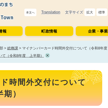
Translation
文字サイズ
拡大
標準
本文へ
情報
町政情報
企業・事業
部
>
総務課
>
マイナンバーカード時間外交付について（令和8年度
いて（令和8年度 上半期）
ード時間外交付について
半期）