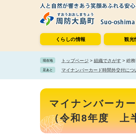
ペ
メ
ー
ニ
ジ
ュ
の
ー
先
を
くらしの情報
観光
頭
飛
で
ば
す。
し
トップページ
>
組織でさがす
>
総務
現在地
て
本
マイナンバーカード時間外交付につ
足あと
文
へ
本
文
マイナンバーカ
（令和8年度 上