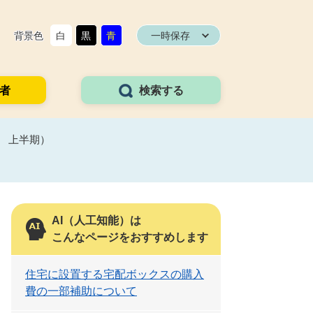
背景色
白
黒
青
一時保存
者
検索する
 上半期）
AI（人工知能）は
こんなページをおすすめします
住宅に設置する宅配ボックスの購入
費の一部補助について