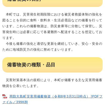
本町では、災害発生初期段階における被災者救援体制の強化を
図ることを目的に食料・飲料水・生活必需品などの備蓄を行って
います。これらの備蓄物資は、防災倉庫等に分散して保管し、災
害発生時には必要に応じて各避難所へ配送することを想定してお
ります。
今後も備蓄の強化と適切な更新を継続していき、安心・安全の
ために地域防災力の強化に努めてまいります。
備蓄物資の種類・品目
災害対策基本法の規程により、本町が備蓄する主な災害用備蓄
物資を公表いたします。
周防大島町災害用備蓄物資（令和8年3月31日時点） [PDFフ
ァイル／399KB]