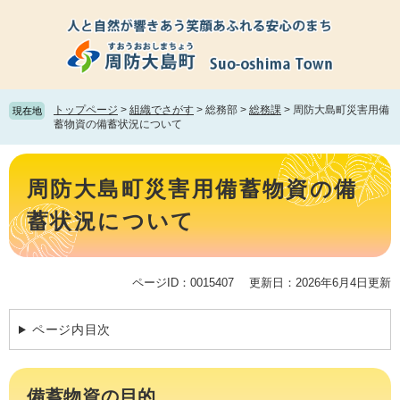
ペ
メ
ー
ニ
ジ
ュ
の
ー
先
を
頭
飛
トップページ
>
組織でさがす
>
総務部
>
総務課
>
周防大島町災害用備
現在地
で
ば
蓄物資の備蓄状況について
す。
し
て
本
本
文
周防大島町災害用備蓄物資の備
文
へ
蓄状況について
ページID：0015407
更新日：2026年6月4日更新
ページ内目次
備蓄物資の目的