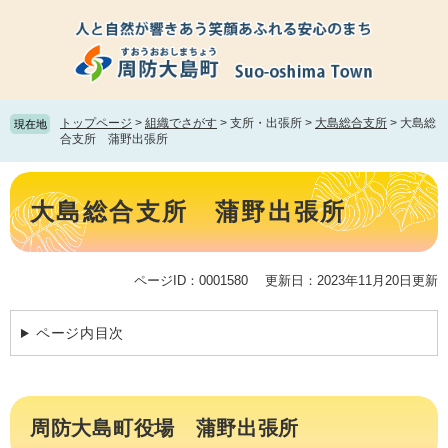
ペ
メ
ー
ニ
ジ
ュ
の
ー
先
を
頭
飛
トップページ
>
組織でさがす
>
支所・出張所
>
大島総合支所
>
大島総
現在地
で
ば
合支所 蒲野出張所
す。
し
て
本
本
文
大島総合支所 蒲野出張所
文
へ
ページID：0001580
更新日：2023年11月20日更新
ページ内目次
周防大島町役場 蒲野出張所