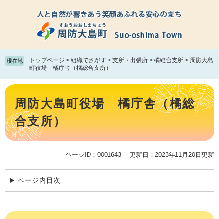
ペ
メ
ー
ニ
ジ
ュ
の
ー
先
を
頭
飛
トップページ
>
組織でさがす
>
支所・出張所
>
橘総合支所
>
周防大島
現在地
で
ば
町役場 橘庁舎（橘総合支所）
す。
し
て
本
本
文
周防大島町役場 橘庁舎（橘総
文
へ
合支所）
ページID：0001643
更新日：2023年11月20日更新
ページ内目次