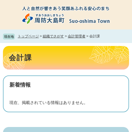
ペ
メ
ー
ニ
ジ
ュ
の
ー
先
を
頭
飛
トップページ
>
組織でさがす
>
会計管理者
>
会計課
現在地
で
ば
す。
し
本
て
文
会計課
本
文
へ
新着情報
現在、掲載されている情報はありません。