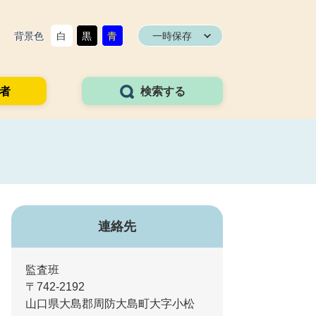
背景色
白
黒
青
一時保存
者
検索する
連絡先
監査班
〒742-2192
山口県大島郡周防大島町大字小松