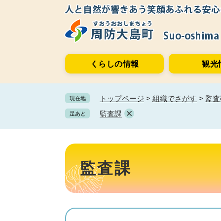
ペ
メ
ー
ニ
ジ
ュ
の
ー
先
を
くらしの情報
観光
頭
飛
で
ば
す。
し
トップページ
>
組織でさがす
>
監査
現在地
て
本
監査課
足あと
文
へ
本
文
監査課