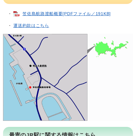
・
笠佐島航路渡船概要[PDFファイル／191KB]
・
運送約款はこちら
最寄のJR駅に関する情報はこちら