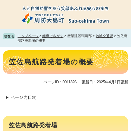
ペ
メ
ー
ニ
ジ
ュ
の
ー
先
を
頭
飛
トップページ
>
組織でさがす
>
産業建設環境部
>
地域交通課
>
笠佐島
現在地
で
ば
航路発着場の概要
す。
し
て
本
本
文
笠佐島航路発着場の概要
文
へ
ページID：0011896
更新日：2025年4月1日更新
ページ内目次
笠佐島航路発着場