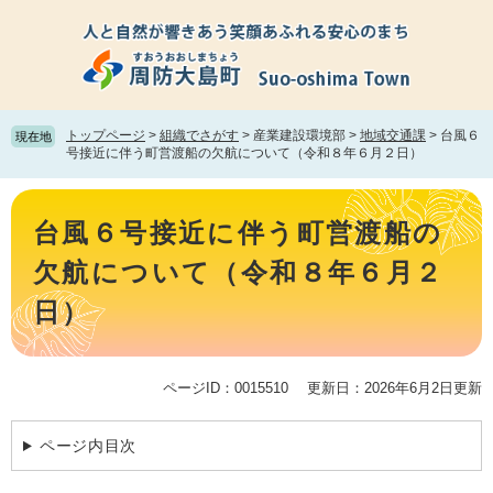
ペ
メ
ー
ニ
ジ
ュ
の
ー
先
を
頭
飛
トップページ
>
組織でさがす
>
産業建設環境部
>
地域交通課
>
台風６
現在地
で
ば
号接近に伴う町営渡船の欠航について（令和８年６月２日）
す。
し
て
本
本
文
台風６号接近に伴う町営渡船の
文
へ
欠航について（令和８年６月２
日）
ページID：0015510
更新日：2026年6月2日更新
ページ内目次