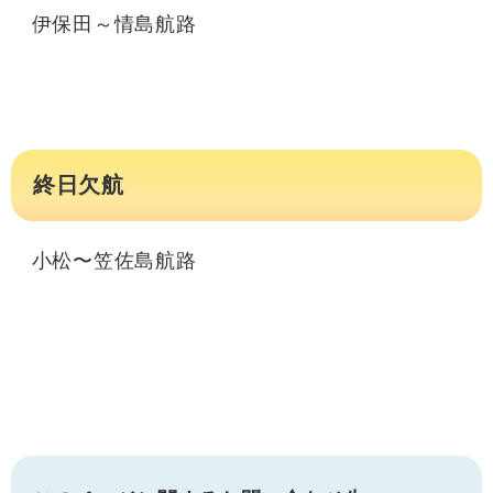
伊保田～情島航路
終日欠航
小松〜笠佐島航路