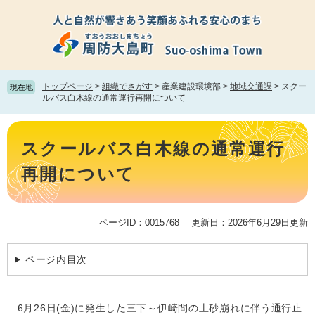
ペ
メ
ー
ニ
ジ
ュ
の
ー
先
を
頭
飛
トップページ
>
組織でさがす
>
産業建設環境部
>
地域交通課
>
スクー
現在地
で
ば
ルバス白木線の通常運行再開について
す。
し
て
本
本
文
スクールバス白木線の通常運行
文
へ
再開について
ページID：0015768
更新日：2026年6月29日更新
ページ内目次
6月26日(金)に発生した三下～伊崎間の土砂崩れに伴う通行止