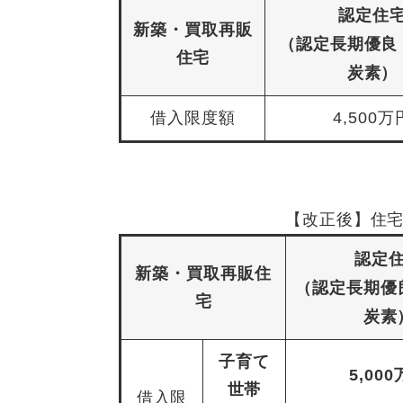
認定住
新築・買取再販
（認定長期優良
住宅
炭素）
借入限度額
4,500万
【改正後】住宅
認定
新築・買取再販住
（認定長期優
宅
炭素
子育て
5,00
世帯
借入限