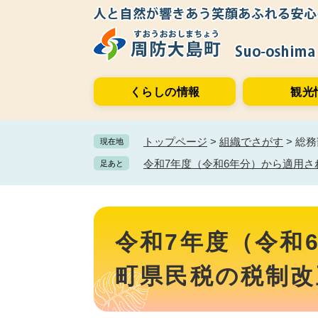
ペ
メ
ー
ニ
ジ
ュ
の
ー
先
を
くらしの情報
観光
頭
飛
で
ば
す。
し
トップページ
>
組織でさがす
>
総務
現在地
て
本
令和7年度（令和6年分）から適用
足あと
文
へ
本
文
令和7年度（令和
町県民税の税制改