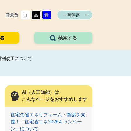
背景色
白
黒
青
一時保存
者
検索する
税制改正について
AI（人工知能）は
こんなページをおすすめします
住宅の省エネリフォーム・新築を支
援！「住宅省エネ2026キャンペー
ン」について