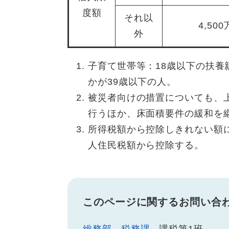
度額
それ以
4,50
外
子育て世帯等：18歳以下の扶
かが39歳以下の人。
被災者向けの措置についても、
行うほか、床面積要件の緩和を
所得税額から控除しきれない額
人住民税額から控除する。
このページに関するお問い合