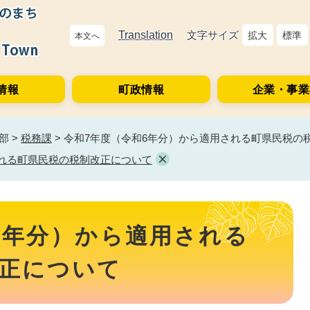
Translation
文字サイズ
拡大
標準
本文へ
情報
町政情報
企業・事業
部
>
税務課
>
令和7年度（令和6年分）から適用される町県民税の
される町県民税の税制改正について
6年分）から適用される
正について