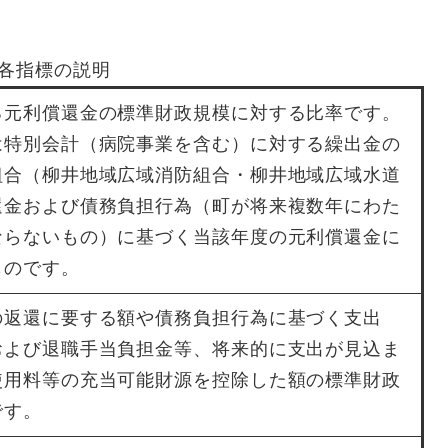
各指標の説明
る元利償還金の標準財政規模に対する比率です。
は特別会計（病院事業を含む）に対する繰出金の
組合（柳井地域広域消防組合・柳井地域広域水道
還金および債務負担行為（町が将来複数年にわた
ならないもの）に基づく当該年度の元利償還金に
ものです。
の返還に要する額や債務負担行為に基づく支出
および退職手当負担金等、将来的に支出が見込ま
使用料等の充当可能財源を控除した額の標準財政
です。