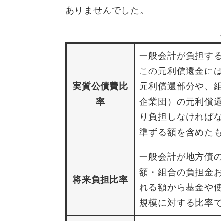
ありませんでした。
一般会計が負担す
この元利償還金に
実質公債費比
元利償還部分や、
率
企業団）の元利償
り負担しなければ
準ずる額を含めた
一般会計が地方債
額・組合の負担金
将来負担比率
れる額から基金や
規模に対する比率