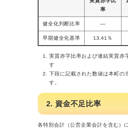
実質赤字比
率
健全化判断比率
―
早期健全化基準
13.41％
実質赤字比率および連結実質赤
す
下段に記載された数値は本町の
す。
2. 資金不足比率
​各特別会計（公営企業会計を含む）