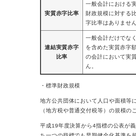
一般会計における
実質赤字比率
財政規模に対する
字比率はありませ
一般会計だけでな
連結実質赤字
を含めた実質赤字
比率
の会計において実
ん。
・標準財政規模
地方公共団体において人口や面積等
（地方税や普通交付税等）の規模の
平成19年度決算から4指標の公表が
ち一つの指標でも早期健全化基準を