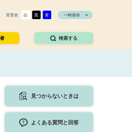
背景色
白
黒
青
一時保存
者
検索する
見つからないときは
よくある質問と回答