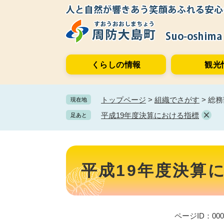
ペ
メ
ー
ニ
ジ
ュ
の
ー
先
を
くらしの情報
観光
頭
飛
で
ば
す。
し
トップページ
>
組織でさがす
>
総務
現在地
て
本
平成19年度決算における指標
足あと
文
へ
本
文
平成19年度決算
ページID：000