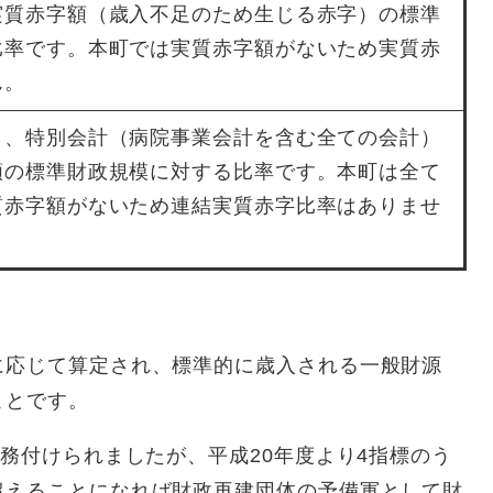
実質赤字額（歳入不足のため生じる赤字）の標準
比率です。本町では実質赤字額がないため実質赤
ん。
く、特別会計（病院事業会計を含む全ての会計）
額の標準財政規模に対する比率です。本町は全て
質赤字額がないため連結実質赤字比率はありませ
に応じて算定され、標準的に歳入される一般財源
ことです。
義務付けられましたが、平成20年度より4指標のう
超えることになれば財政再建団体の予備軍として財