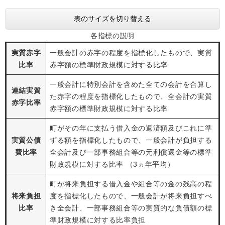
表のサイズを切り替える
各指標の説明
実質赤字
一般会計の赤字の程度を指標化したもので、実質
比率
赤字額の標準財政規模に対する比率
一般会計に特別会計を含めた全ての会計を合算し
連結実質
た赤字の程度を指標化したもので、全会計の実質
赤字比率
赤字額の標準財政規模に対する比率
町がその年に支払う借入金の返済額及びこれに準
実質公債
ずる額を指標化したもので、一般会計が負担する
費比率
全会計及び一部事務組合等の元利償還金等の標準
財政規模に対する比率 （3ヵ年平均）
町が将来負担する借入金や組合等の
金の残高の程
将来負担
度を指標化したもので、一般会計が将来負担すべ
比率
き全会計、一部事務組合等の実質的な負債額の標
準財政規模に対する比率負担