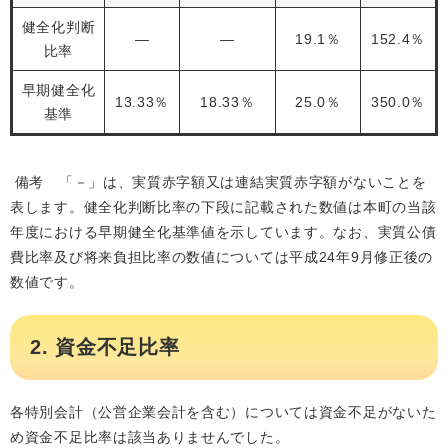
健全化判断
―
―
19.1％
152.4％
比率
早期健全化
13.33％
18.33％
25.0％
350.0％
基準
備考 「－」は、実質赤字額又は連結実質赤字額がないことを
表します。健全化判断比率の下段に記載された数値は本町の当該
年度における早期健全化基準値を示しています。なお、実質公債
費比率及び将来負担比率の数値については平成24年9月修正後の
数値です。
2. 資金不足比率
​各特別会計（公営企業会計を含む）については資金不足がないた
め資金不足比率は該当ありませんでした。