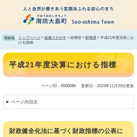
ペ
メ
ー
ニ
ジ
ュ
の
ー
先
を
頭
飛
トップページ
>
組織でさがす
>
総務部
>
財務課
>
平成21年度決算にお
現在地
で
ば
ける指標
す。
し
て
本
本
文
平成21年度決算における指標
文
へ
ページID：0006086
更新日：2023年11月20日更新
ページ内目次
財政健全化法に基づく財政指標の公表に