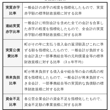
実質赤字
一般会計の赤字の程度を指標化したもので、実質
比率
赤字額の標準財政規模に対する比率
一般会計に特別会計を含めた全ての会計を合算し
連結実質
た赤字の程度を指標化したもので、全会計の実質
赤字比率
赤字額の標準財政規模に対する比率
町がその年に支払う借入金の返済額及びこれに準
実質公債
ずる額を指標化したもので、一般会計が負担する
費比率
全会計及び一部事務組合等の元利償還金等の標準
財政規模に対する比率 （3ヵ年平均）
町が将来負担する借入金や組合等の
金の残高の程
将来負担
度を指標化したもので、一般会計が将来負担すべ
比率
き全会計、一部事務組合等の実質的な負債額の標
準財政規模に対する比率
資金不足
各公営企業会計の資金不足を指標化したもので、
比率
資金不足額の事業規模に対する比率