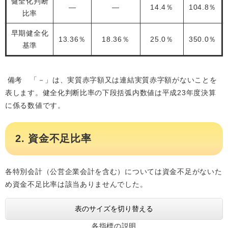
健全化判断
―
―
14.4％
104.8％
比率
早期健全化
13.36％
18.36％
25.0％
350.0％
基準
備考 「－」は、実質赤字額又は連結実質赤字額がないことを
表します。健全化判断比率の下段括弧内数値は平成23年度決算
に係る数値です。
2. 資金不足比率
​各特別会計（公営企業会計を含む）については資金不足がないた
め資金不足比率は該当ありませんでした。
表のサイズを切り替える
各指標の説明