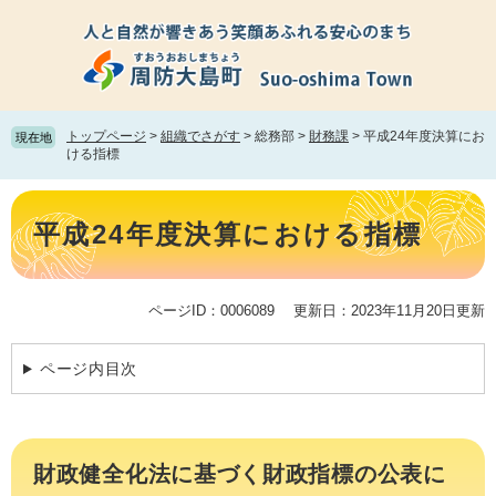
ペ
メ
ー
ニ
ジ
ュ
の
ー
先
を
頭
飛
トップページ
>
組織でさがす
>
総務部
>
財務課
>
平成24年度決算にお
現在地
で
ば
ける指標
す。
し
て
本
本
文
平成24年度決算における指標
文
へ
ページID：0006089
更新日：2023年11月20日更新
ページ内目次
財政健全化法に基づく財政指標の公表に