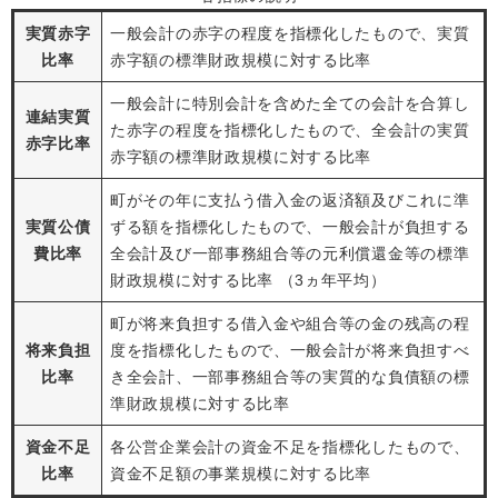
実質赤字
一般会計の赤字の程度を指標化したもので、実質
比率
赤字額の標準財政規模に対する比率
一般会計に特別会計を含めた全ての会計を合算し
連結実質
た赤字の程度を指標化したもので、全会計の実質
赤字比率
赤字額の標準財政規模に対する比率
町がその年に支払う借入金の返済額及びこれに準
実質公債
ずる額を指標化したもので、一般会計が負担する
費比率
全会計及び一部事務組合等の元利償還金等の標準
財政規模に対する比率 （3ヵ年平均）
町が将来負担する借入金や組合等の
金の残高の程
将来負担
度を指標化したもので、一般会計が将来負担すべ
比率
き全会計、一部事務組合等の実質的な負債額の標
準財政規模に対する比率
資金不足
各公営企業会計の資金不足を指標化したもので、
比率
資金不足額の事業規模に対する比率