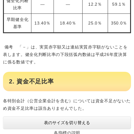
健全化判断
―
―
12.2％
59.1％
比率
早期健全化
13.40％
18.40％
25.0％
350.0％
基準
備考 「－」は、実質赤字額又は連結実質赤字額がないことを
表します。健全化判断比率の下段括弧内数値は平成26年度決算
に係る数値です。
2. 資金不足比率
​各特別会計（公営企業会計を含む）については資金不足がないた
め資金不足比率は該当ありませんでした。
表のサイズを切り替える
各指標の説明