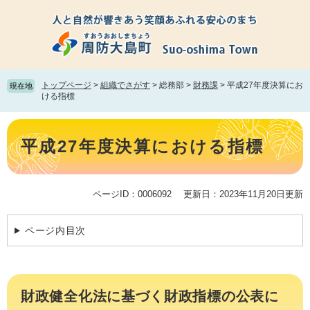
ペ
メ
ー
ニ
ジ
ュ
の
ー
先
を
頭
飛
トップページ
>
組織でさがす
>
総務部
>
財務課
>
平成27年度決算にお
現在地
で
ば
ける指標
す。
し
て
本
本
文
平成27年度決算における指標
文
へ
ページID：0006092
更新日：2023年11月20日更新
ページ内目次
財政健全化法に基づく財政指標の公表に