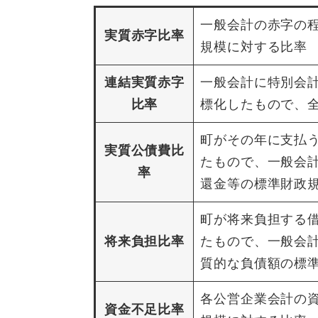
一般会計の赤字の
実質赤字比率
規模に対する比率
連結実質赤字
一般会計に特別会
比率
標化したもので、
町がその年に支払
実質公債費比
たもので、一般会
率
還金等の標準財政規
町が将来負担する
将来負担比率
たもので、一般会
質的な負債額の標
各公営企業会計の
資金不足比率