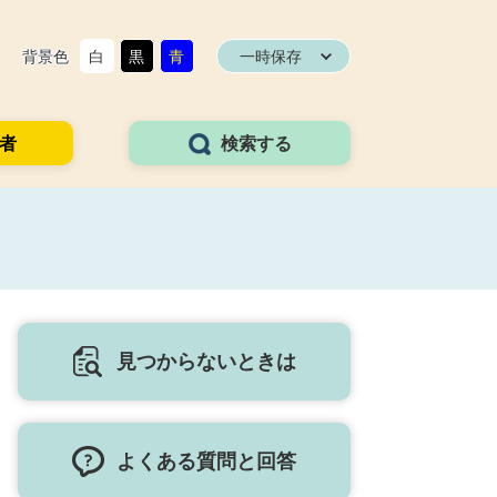
背景色
白
黒
青
一時保存
者
検索する
見つからないときは
よくある質問と回答