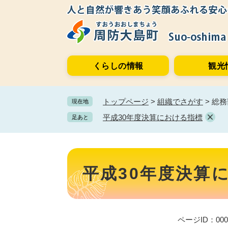
ペ
メ
ー
ニ
ジ
ュ
の
ー
先
を
くらしの情報
観光
頭
飛
で
ば
す。
し
トップページ
>
組織でさがす
>
総務
現在地
て
本
平成30年度決算における指標
足あと
文
へ
本
文
平成30年度決算
ページID：000