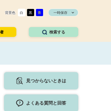
背景色
白
黒
青
一時保存
者
検索する
見つからないときは
よくある質問と回答