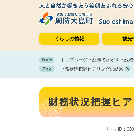
ペ
メ
ー
ニ
ジ
ュ
の
ー
先
を
くらしの情報
観光
頭
飛
で
ば
す。
し
トップページ
>
組織でさがす
>
総務
現在地
て
本
財務状況把握ヒアリングの結果
足あと
文
へ
本
文
財務状況把握ヒア
ページID：000