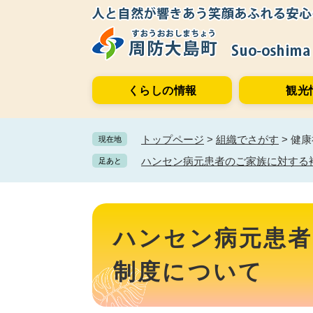
ペ
メ
ー
ニ
ジ
ュ
の
ー
先
を
くらしの情報
観光
頭
飛
で
ば
す。
し
トップページ
>
組織でさがす
>
健康
現在地
て
本
ハンセン病元患者のご家族に対する
足あと
文
へ
本
文
ハンセン病元患者
制度について