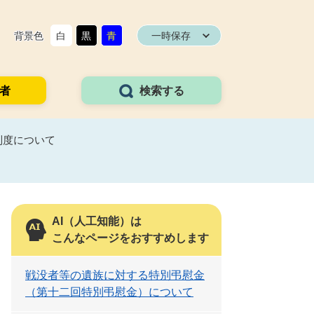
背景色
白
黒
青
一時保存
者
検索する
制度について
AI（人工知能）は
こんなページをおすすめします
戦没者等の遺族に対する特別弔慰金
（第十二回特別弔慰金）について