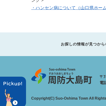
ンク＞
・ハンセン病について（山口県ホー
お探しの情報が見つから
〒7
電話
Copyright(C) Suo-Oshima Town All Right