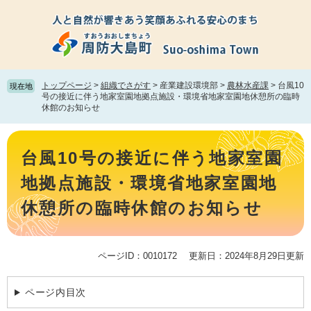
ペ
メ
ー
ニ
ジ
ュ
の
ー
先
を
頭
飛
トップページ
>
組織でさがす
>
産業建設環境部
>
農林水産課
>
台風10
現在地
で
ば
号の接近に伴う地家室園地拠点施設・環境省地家室園地休憩所の臨時
休館のお知らせ
す。
し
て
本
本
文
文
台風10号の接近に伴う地家室園
へ
地拠点施設・環境省地家室園地
休憩所の臨時休館のお知らせ
ページID：0010172
更新日：2024年8月29日更新
ページ内目次