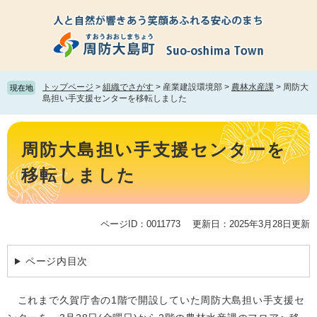
ペ
メ
ー
ニ
ジ
ュ
の
ー
先
を
頭
飛
トップページ
>
組織でさがす
>
産業建設環境部
>
農林水産課
>
周防大
現在地
で
ば
島担い手支援センターを移転しました
す。
し
て
本
本
文
周防大島担い手支援センターを
文
へ
移転しました
ページID：0011773
更新日：2025年3月28日更新
ページ内目次
これまで久賀庁舎の1階で開設していた周防大島担い手支援セ