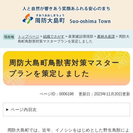
ペ
メ
ー
ニ
ジ
ュ
の
ー
先
を
頭
飛
トップページ
>
組織でさがす
>
産業建設環境部
>
農林水産課
>
周防大
現在地
で
ば
島町鳥獣害対策マスタープランを策定しました
す。
し
て
本
本
文
周防大島町鳥獣害対策マスター
文
へ
プランを策定しました
ページID：0006198
更新日：2023年11月20日更新
ページ内目次
周防大島町では、近年、イノシシをはじめとした野生鳥獣によ