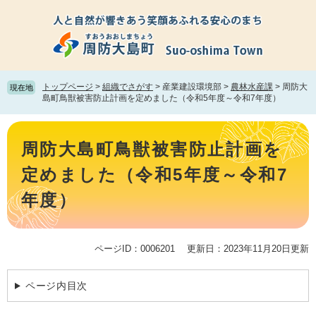
ペ
メ
ー
ニ
ジ
ュ
の
ー
先
を
頭
飛
トップページ
>
組織でさがす
>
産業建設環境部
>
農林水産課
>
周防大
現在地
で
ば
島町鳥獣被害防止計画を定めました（令和5年度～令和7年度）
す。
し
て
本
本
文
周防大島町鳥獣被害防止計画を
文
へ
定めました（令和5年度～令和7
年度）
ページID：0006201
更新日：2023年11月20日更新
ページ内目次