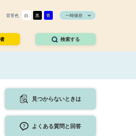
背景色
白
黒
青
一時保存
者
検索する
見つからないときは
よくある質問と回答