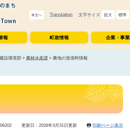
Translation
文字サイズ
拡大
標準
本文へ
情報
町政情報
企業・事業
建設環境部
>
農林水産課
>
農地の賃借料情報
6202
更新日：2026年3月31日更新
印刷ページ表示