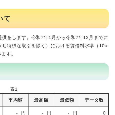
いて
提供をします。令和7年1月から令和7年12月までに
うち特殊な取引を除く）における賃借料水準（10a
います。
表1
平均額
最高額
最低額
データ数
- 円
- 円
- 円
0