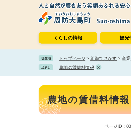
ペ
メ
ー
ニ
ジ
ュ
の
ー
先
を
くらしの情報
観光
頭
飛
で
ば
す。
し
トップページ
>
組織でさがす
>
産業
現在地
て
本
農地の賃借料情報
足あと
文
へ
本
文
農地の賃借料情報
ページID：000