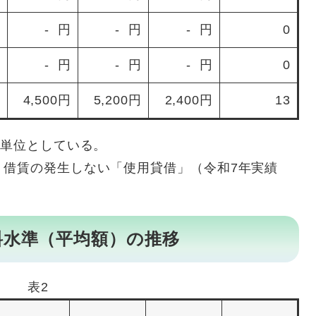
- 円
- 円
- 円
0
- 円
- 円
- 円
0
4,500円
5,200円
2,400円
13
円単位としている。
、借賃の発生しない「使用貸借」（令和7年実績
料水準（平均額）の推移
表2